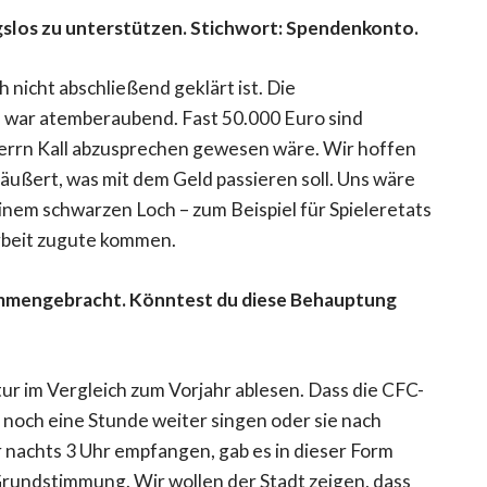
gslos zu unterstützen. Stichwort: Spendenkonto.
h nicht abschließend geklärt ist. Die
 war atemberaubend. Fast 50.000 Euro sind
rrn Kall abzusprechen gewesen wäre. Wir hoffen
 äußert, was mit dem Geld passieren soll. Uns wäre
einem schwarzen Loch – zum Beispiel für Spieleretats
rbeit zugute kommen.
sammengebracht. Könntest du diese Behauptung
tur im Vergleich zum Vorjahr ablesen. Dass die CFC-
noch eine Stunde weiter singen oder sie nach
 nachts 3 Uhr empfangen, gab es in dieser Form
n Grundstimmung. Wir wollen der Stadt zeigen, dass