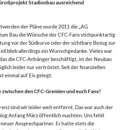
m Großprojekt Stadionbau ausreichend
nntwerden der Pläne wurde 2011 die „AG
 zum Bau die Wünsche der CFC-Fans stichpunktartig
altung vor der Südkurve oder der sichtbare Bezug zur
eil blieb allerdings ein Wunschgedanke. Vieles war
 das die CFC-Anhänger beschäftigt, ist der Neubau
lich leider nur vertröstet. Seit der finanziellen
t einmal auf Eis gelegt.
he zwischen den CFC-Gremien und euch Fans?
nz sind wir leider weit entfernt. Das war auch der
log Anfang März öffentlich machten. Uns fehlt
 neuer Ansprechpartner. Er hatte stets die