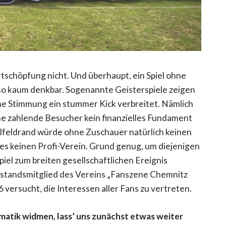
tschöpfung nicht. Und überhaupt, ein Spiel ohne
so kaum denkbar. Sogenannte Geisterspiele zeigen
che Stimmung ein stummer Kick verbreitet. Nämlich
ne zahlende Besucher kein finanzielles Fundament
feldrand würde ohne Zuschauer natürlich keinen
 es keinen Profi-Verein. Grund genug, um diejenigen
piel zum breiten gesellschaftlichen Ereignis
orstandsmitglied des Vereins „Fanszene Chemnitz
6 versucht, die Interessen aller Fans zu vertreten.
hematik widmen, lass’ uns zunächst etwas weiter