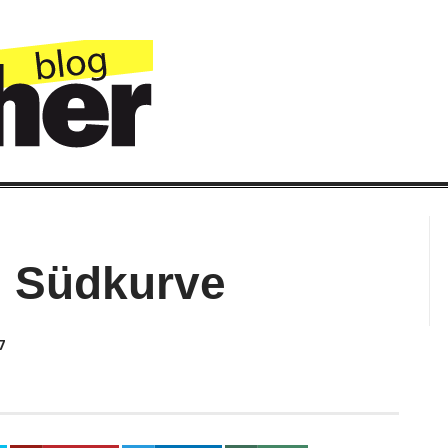
HER STADTMAGAZIN
 Südkurve
7