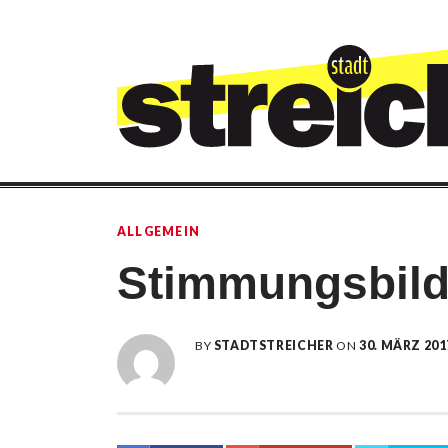
Skip
to
content
STADTSTREIC
Blog
ALLGEMEIN
Stimmungsbild
BY
STADTSTREICHER
ON
30. MÄRZ 201